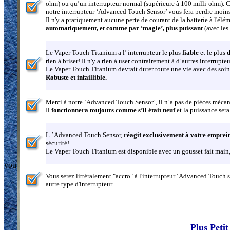
ohm) ou qu’un interrupteur normal (supérieure à 100 milli-ohm). Ce
notre interrupteur ‘Advanced Touch Sensor’ vous fera perdre moins d
Il n'y a pratiquement aucune perte de courant de la batterie à l'élé
automatiquement, et comme par ‘magie’, plus puissant
(avec les
Le Vaper Touch Titanium a l’ interrupteur le plus
fiable
et le plus
rien à briser! Il n'y a rien à user contrairement à d’autres interrupt
Le Vaper Touch Titanium devrait durer toute une vie avec des soins
Robuste et infaillible.
Merci à notre ‘Advanced Touch Sensor’,
il n’a pas de pièces mécan
Il
fonctionnera toujours comme s’il était neuf
et
la puissance ser
L ’ Advanced Touch Sensor,
réagit exclusivement à votre emprein
sécurité!
Le Vaper Touch Titanium est disponible avec un gousset fait main, s
you
Vous serez
littéralement "accro"
à l'interrupteur ‘Advanced Touch s
autre type d'interrupteur .
Plus Petit