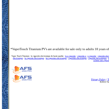
*VaperTouch Titanium PV's are available for sale only to adults 18 years of 
Vaper Touch Titanium - la cigarette electronique de haute qualite -
la e cigarette
-
cigarette e
-
e cigarette
-
cigarette ele
électronique
-
la cigarette électronique
-
les cigarettes electronique
-
cigarettes électronique
-
cigarette électroniques
-
acheter une cigaret
Privacy Policy
|
T
®2013 Vap