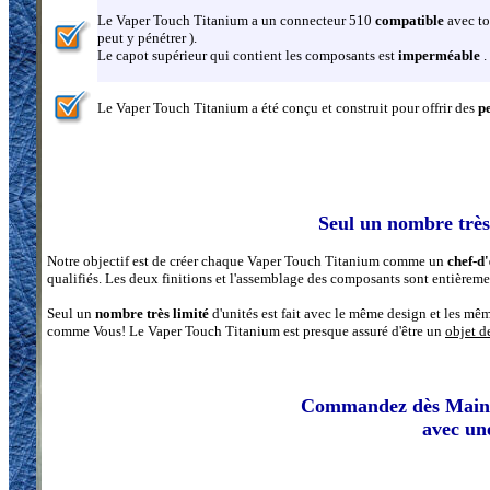
Le Vaper Touch Titanium a un connecteur 510
compatible
avec to
peut y pénétrer ).
Le capot supérieur qui contient les composants est
imperméable
.
Le Vaper Touch Titanium a été conçu et construit pour offrir des
p
Seul un nombre très 
Notre objectif est de créer chaque Vaper Touch Titanium comme un
chef-d
qualifiés. Les deux finitions et l'assemblage des composants sont entièremen
Seul un
nombre très limité
d'unités est fait avec le même design et les mê
comme Vous! Le Vaper Touch Titanium est presque assuré d'être un
objet d
Commandez dès Maint
avec un