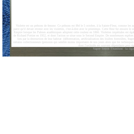
Violette est un prénom de femme. Ce prénom est fêté le 5 octobre, à la Sainte-Fleur, comme les au
parce qu'il devait revenir avec les violettes, c'est-à-dire avec le printemps. Cette fleur fut ensuite l
Empire lorsque les Palmes académiques adoptent cette couleur en 1866. Violettes impériales est égale
de Richard Pottier en 1952, et dont l'action se situe sous le Second Empire. De nombreuses espèces 
lieu par la destruction de leur habitat: (déforestation, artificialisation des lisières forestières,
certains collectionneurs (pression qui semble moins importante de nos jours alors que les techniques d
dont l'orchidée est souvent dépendante peut ég
Vaper Touch Titanium - la cigaret